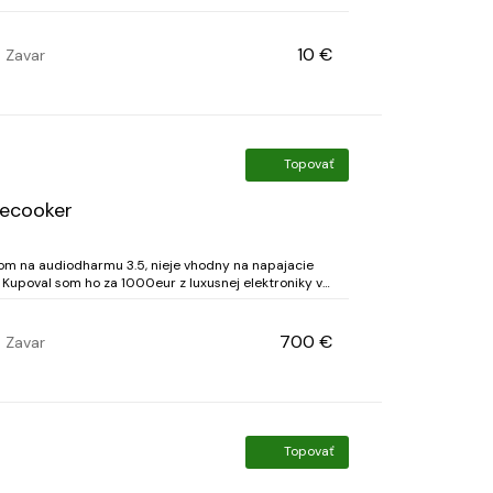
10 €
Zavar
Topovať
lecooker
som na audiodharmu 3.5, nieje vhodny na napajacie
 Kupoval som ho za 1000eur z luxusnej elektroniky v
700 €
Zavar
Topovať