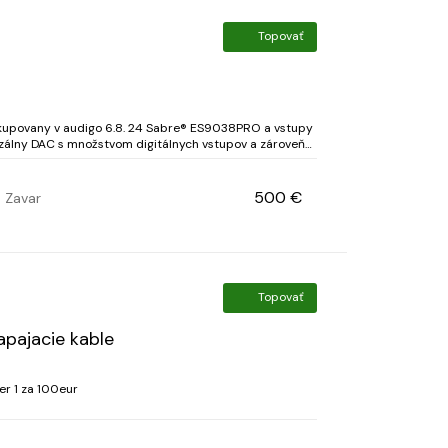
Topovať
o 6.8. 24 Sabre® ES9038PRO a vstupy
rzálny DAC s množstvom digitálnych vstupov a zároveň
e vás značka Topping elegantné stolné rieš...
500 €
Zavar
Topovať
apajacie kable
er 1 za 100eur