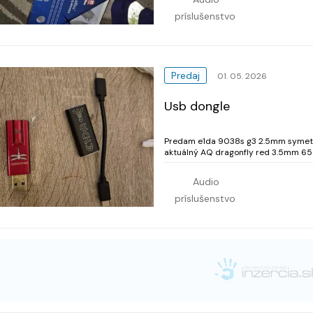
príslušenstvo
Predaj
01. 05. 2026
Usb dongle
Predam e1da 9038s g3 2.5mm symetric
aktuálný AQ dragonfly red 3.5mm 65eur chyba vrchnak a obita farba. Kupovany v techhouse,
2012-2016? predaný
Audio
príslušenstvo