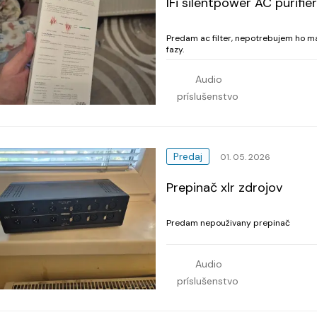
IFi silentpower AC purifier
Predam ac filter, nepotrebujem ho mam
fazy.
Audio
príslušenstvo
Predaj
01. 05. 2026
Prepinač xlr zdrojov
Predam nepouživany prepinač
Audio
príslušenstvo