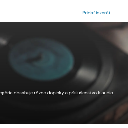
povanie inzerátu
Prihlásenie
Pridať inzerát
egória obsahuje rôzne doplnky a príslušenstvo k audio.