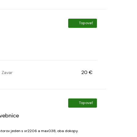
Topovať
20 €
Zavar
Topovať
vebnice
torov jeden s xr2206 a max038, oba dokopy.