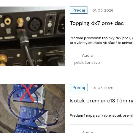
Predaj
01. 05. 2026
Topping dx7 pro+ dac
Predam prevodnik topinky dx7 pro+, kupovany v audig
pre všetky situácie Ak hľadáte unive
bezdrôtovým príjmom Bluetooth, má pr
Audio
príslušenstvo
Predaj
01. 05. 2026
Isotek premier c13 1.5m n
Predam 1 napajaci kable isotek premi
Audio