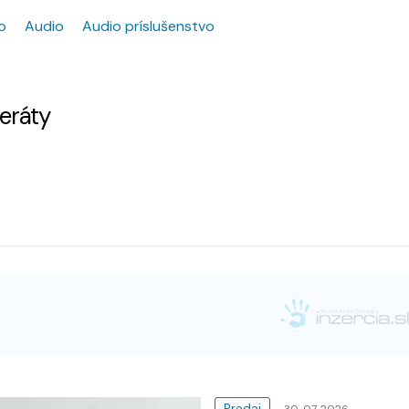
o
Audio
Audio príslušenstvo
zeráty
Predaj
30. 07. 2026