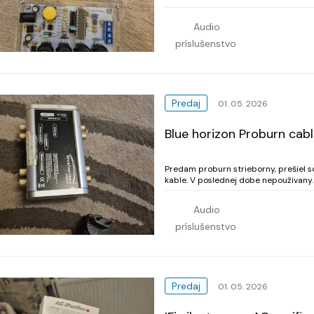
Audio
príslušenstvo
Predaj
01. 05. 2026
Blue horizon Proburn cab
Predam proburn strieborny, prešiel 
kable. V poslednej dobe nepouživany.
11/2022, Bez zaruky a krabice.
Audio
príslušenstvo
Predaj
01. 05. 2026