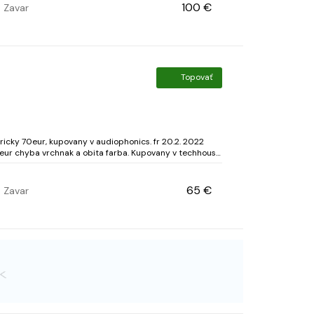
100 €
Zavar
Topovať
ky 70eur, kupovany v audiophonics. fr 20.2. 2022
65 €
Zavar