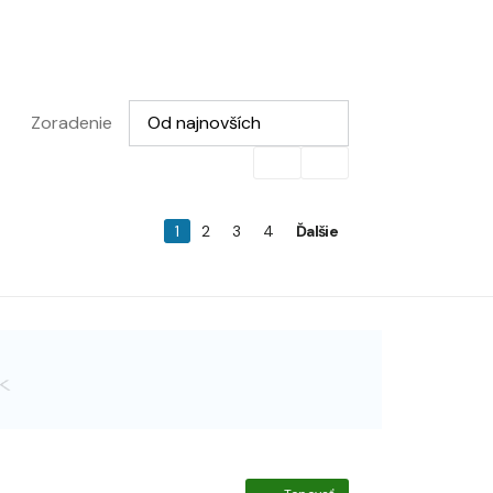
Vyberte možnosť
Zoradenie
Od najnovších
1
2
3
4
Ďalšie