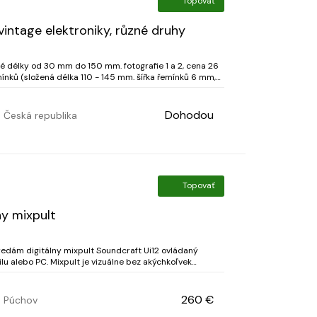
Topovať
intage elektroniky, různé druhy
né délky od 30 mm do 150 mm. fotografie 1 a 2, cena 26
4, cena 18 EUR; 3. - Mix 50 řemínků plochých o šířce 2...
Dohodou
Česká republika
Topovať
ny mixpult
Predám digitálny mixpult Soundcraft Ui12 ovládaný
lu alebo PC. Mixpult je vizuálne bez akýchkoľvek
Používaný na 3 akciách, prevažne stál zabalený...
260 €
Púchov