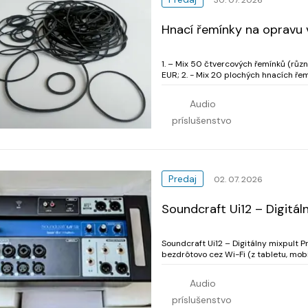
Hnací řemínky na opravu v
1. – Mix 50 čtvercových řemínků (růz
EUR; 2. - Mix 20 plochých hnacích řemínků (složená délka 110 - 145 mm. šířka řemínků 6 mm,
fotografie 3 a 
Audio
príslušenstvo
Predaj
02. 07. 2026
Soundcraft Ui12 – Digitál
Soundcraft Ui12 – Digitálny mixpult ​
bezdrôtovo cez Wi-Fi (z tabletu, mobi
škrabancov alebo známok používania. 
Audio
príslušenstvo