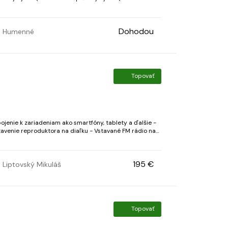
enovitá impedancia: 4 – 8 OhmCitlivosť: 87 dB až 9...
Dohodou
Humenné
Topovať
ojenie k zariadeniam ako smartfóny, tablety a ďalšie -
oduktora na diaľku - Vstavané FM rádio na
počúvanie obľúbených staníc bez potreby ďalších zariadení - Funkcia kara...
195 €
Liptovský Mikuláš
Topovať