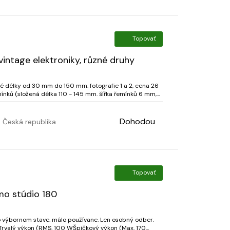
Topovať
intage elektroniky, různé druhy
né délky od 30 mm do 150 mm. fotografie 1 a 2, cena 26
4, cena 18 EUR; 3. - Mix 50 řemínků plochých o šířce 2...
Dohodou
Česká republika
Topovať
o stúdio 180
 výbornom stave. málo používane. Len osobný odber.
Trvalý výkon (RMS. 100 WŠpičkový výkon (Max. 170