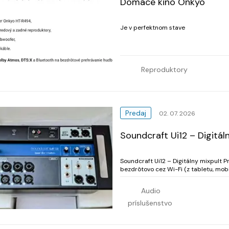
Domáce kino Onkyo
Je v perfektnom stave
Reproduktory
Predaj
02. 07. 2026
Soundcraft Ui12 – Digitál
Soundcraft Ui12 – Digitálny mixpult ​
bezdrôtovo cez Wi-Fi (z tabletu, mobi
škrabancov alebo známok používania. 
Audio
príslušenstvo