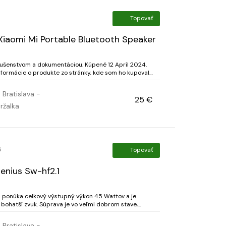
Topovať
iaomi Mi Portable Bluetooth Speaker
a dokumentáciou. Kúpené 12 Apríl 2024.
e-bluetooth-speaker-16w-black
Bratislava -
25 €
ržalka
S
Topovať
enius Sw-hf2.1
a ponúka celkový výstupný výkon 45 Wattov a je
bohatší zvuk. Súprava je vo veľmi dobrom stave,
eraní filmov cez projektor).
Bratislava -