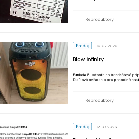
WFrekvenčný rozsah: 50 – 20 000 HzM
Reproduktory
Predaj
16. 07. 2026
Blow infinity
Funkcia Bluetooth na bezdrôtové prip
Diaľkové ovládanie pre pohodlné nastavenie repr
Reproduktory
Predaj
12. 07. 2026