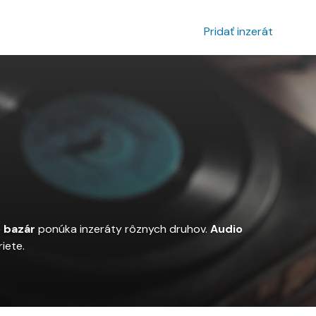
povanie inzerátu
Prihlásenie
Pridať inzerát
 bazár
ponúka inzeráty rôznych druhov.
Audio
iete.