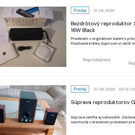
Predaj
13. 06. 2026
Bezdrôtový reproduktor X
16W Black
Predávam v originálnom balení s príslušenstvom 
Používané krátko, kúpil som si väčší. Informácie o produkte zo stránky, kde som ho kupoval
https://www. pilulka. sk/mi-portabl
Reproduktory
Pet
Predaj
01. 06. 2026
GENIU
Súprava reproduktorov G
Súprava zahŕňa aj subwoofer. Zostav
navrhnutá v drevenom prevedení pre 
používal som ju minimálne (len pri poz