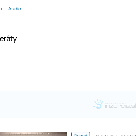
o
Audio
zeráty
Predaj
03. 08. 2026
SKYTE