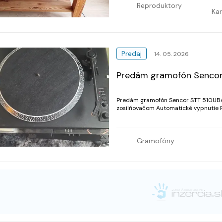
Reproduktory
Kar
Predaj
14. 05. 2026
Predám gramofón Senco
Predám gramofón Sencor STT 510UB
zosilňovačom Automatické vypnutie P
Gramofóny