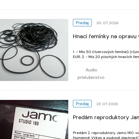
Predaj
30. 07. 2026
Hnací řemínky na opravu v
1. – Mix 50 čtvercových řemínků (růz
EUR; 2. - Mix 20 plochých hnacích řemínků (složená délka 110 - 145 mm. šířka řemínků 6 mm,
fotografie 3 a 
Audio
príslušenstvo
Predaj
23. 07. 2026
Predám reproduktory Jam
Predám 2. reproduktory Jamo 180. vo
Humenné. Výkon a zvukové vlastnosti