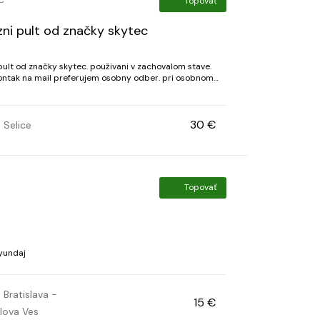
Topovať
zni pult od značky skytec
ult od značky skytec. použivani v zachovalom stave.
 kontak na mail preferujem osobny odber. pri osobnom
cez poštu na dobierku sa posiela vopred pl...
30 €
Selice
Topovať
yundaj
Bratislava -
15 €
lova Ves