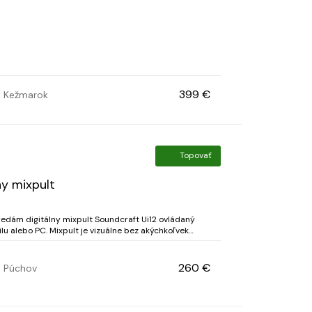
399 €
Kežmarok
Topovať
ny mixpult
Predám digitálny mixpult Soundcraft Ui12 ovládaný
lu alebo PC. Mixpult je vizuálne bez akýchkoľvek
Používaný na 3 akciách, prevažne stál zabalený...
260 €
Púchov