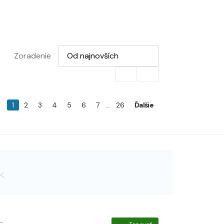
Vyberte možnosť
Zoradenie
Od najnovších
1
2
3
4
5
6
7
...
26
Ďalšie
C