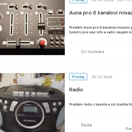
Auna pro 6 kanalovi mixa
Predám Auna pro 6 kanalovi mixazni p
funkčni pre viac info a važni zaujem
odbere na cene dohoda mensia mozna. 
DJ technika
Predaj
30. 07. 2026
Radio
Predám rádio z kazeta a cd značka H
Rádiá
Kar