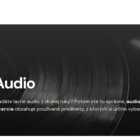
To
Audio
adáte lacné audio z druhej ruky? Potom ste tu správne,
audio
zercia
obsahuje používané predmety, z ktorých si určite vyber