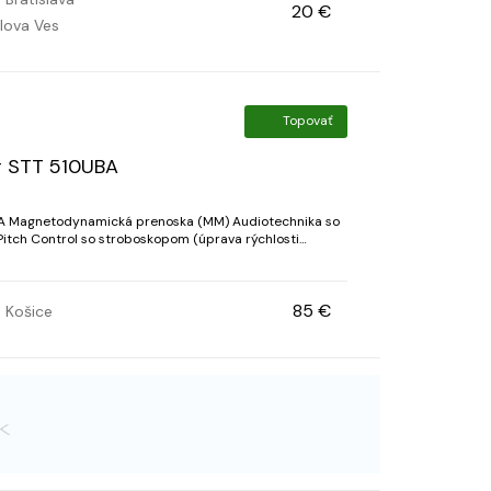
20 €
lova Ves
Topovať
r STT 510UBA
A Magnetodynamická prenoska (MM) Audiotechnika so
itch Control so stroboskopom (úprava rýchlosti
otáčok) Vstavané stereo reproduktory (5 W × 2) Motor 2 rýchlosti 33/45 ot. /min. Remienkov...
85 €
Košice