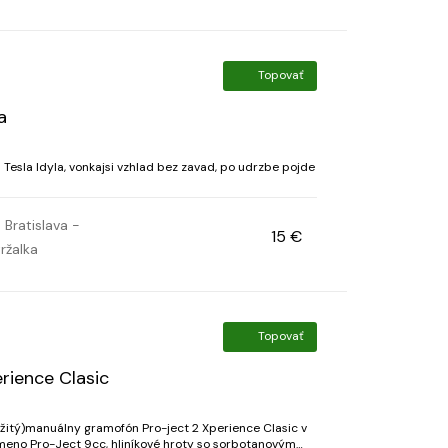
Topovať
a
esla Idyla, vonkajsi vzhlad bez zavad, po udrzbe pojde
Bratislava -
15 €
ržalka
Topovať
rience Clasic
itý)manuálny gramofón Pro-ject 2 Xperience Clasic v
ameno Pro-Ject 9cc, hliníkové hroty so sorbotanovým