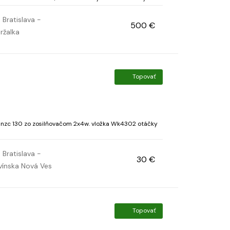
í prítlaćný tanier s prenoskou Ortofon 2 M...
Bratislava -
500 €
ržalka
Topovať
 nzc 130 zo zosilňovačom 2x4w. vložka Wk4302 otáčky
Bratislava -
30 €
vínska Nová Ves
Topovať