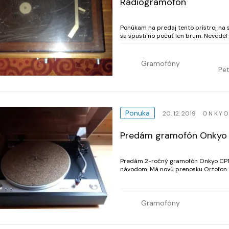
Rádiogramofón
Ponúkam na predaj tento prístroj na s
sa spustí no počuť len brum. Nevedel 
Gramofóny
Pet
Ponuka
20. 12. 2019
ONKY
Predám gramofón Onkyo
Predám 2-ročný gramofón Onkyo CP10
návodom. Má novú prenosku Ortofon 2
prenosky bol odborne nastravený. Up
dobierku k...
Gramofóny