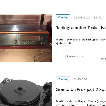
Predaj
22. 04. 2025
TESLA
Radiogramofon Tesla Idyl
Predam pre zberatela radiogramofon T
aj sfunkcnit.
Gramofóny
Pet
Predaj
01. 10. 2021
Gramofón Pro- ject 2 Xpe
Predám veľmi málo používaný (nevyuž
leštenej čiernej farbe - karbonové r