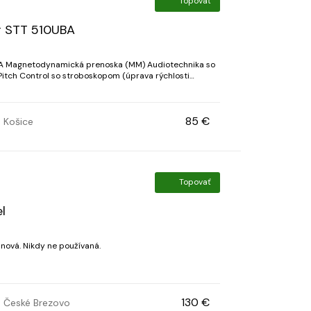
Topovať
r STT 510UBA
A Magnetodynamická prenoska (MM) Audiotechnika so
itch Control so stroboskopom (úprava rýchlosti
otáčok) Vstavané stereo reproduktory (5 W × 2) Motor 2 rýchlosti 33/45 ot. /min. Remienkov...
85 €
Košice
Topovať
l
 nová. Nikdy ne používaná.
130 €
České Brezovo