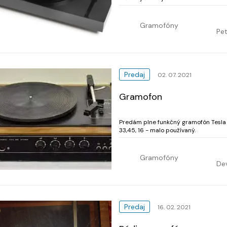
tlmením, akrylátový tanier, skrutkovac
Gramofóny
Pet
Predaj
02. 07. 2021
Gramofon
Predám plne funkčný gramofón Tesla
33,45, 16 - malo používaný.
Gramofóny
De
Predaj
16. 02. 2021