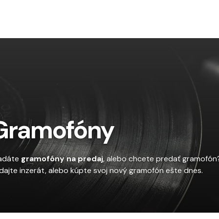
To
Gramofóny
adáte
gramofóny na predaj
, alebo chcete predať gramofó
idajte inzerát, alebo kúpte svoj nový gramofón ešte dnes.