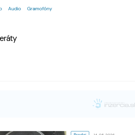
o
Audio
Gramofóny
zeráty
Predaj
14. 05. 2026