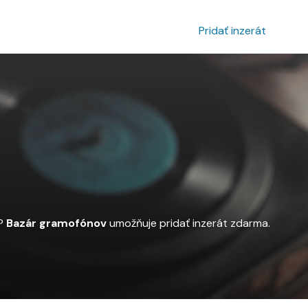
povanie inzerátu
Prihlásenie
Pridať inzerát
n?
Bazár gramofónov
umožňuje pridať inzerát zdarma.