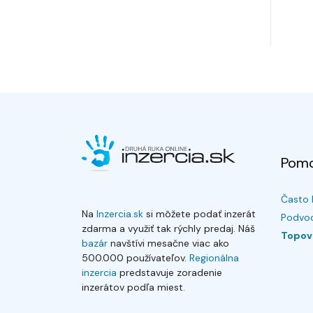
Pom
Často 
Na
Inzercia.sk
si môžete podať inzerát
Podvod
zdarma a využiť tak rýchly predaj. Náš
Topov
bazár
navštívi mesačne viac ako
500.000 používateľov.
Regionálna
inzercia
predstavuje zoradenie
inzerátov podľa miest.