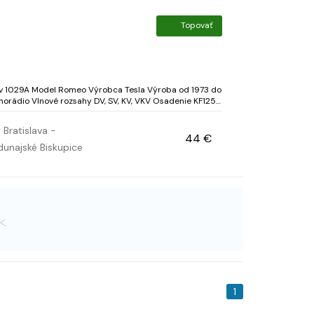
A
Topovať
Osadenie KF125 x
2, KF124 x 2, KC148, KC508, GC521K/GC511K Skrinka Drevo hnedá dý...
Bratislava -
44 €
unajské Biskupice
1