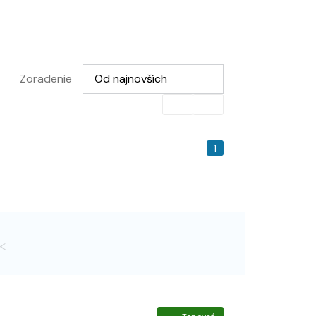
Vyberte možnosť
Zoradenie
Od najnovších
1