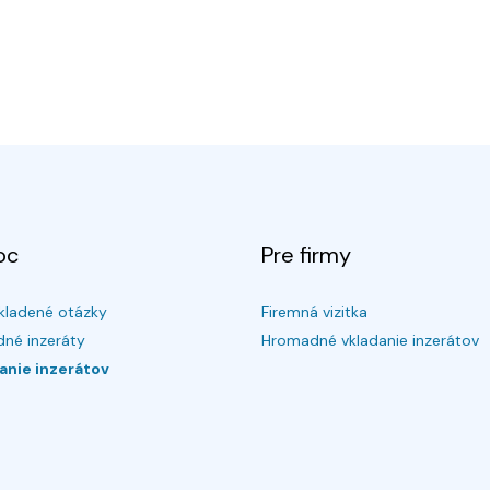
oc
Pre firmy
kladené otázky
Firemná vizitka
né inzeráty
Hromadné vkladanie inzerátov
anie inzerátov