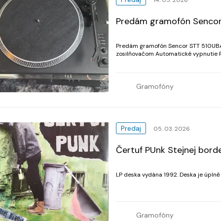
Predám gramofón Senco
Predám gramofón Sencor STT 510UB
zosilňovačom Automatické vypnutie P
Gramofóny
Predaj
05. 03. 2026
Čertuf PUnk Stejnej borde
LP deska vydána 1992. Deska je úplně
Gramofóny