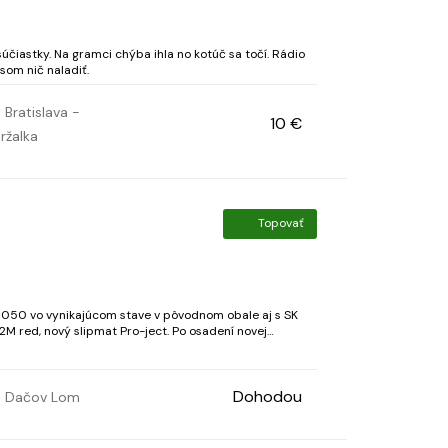
účiastky. Na gramci chýba ihla no kotúč sa točí. Rádio
som nič naladiť.
Bratislava -
10 €
ržalka
O
Topovať
50 vo vynikajúcom stave v pôvodnom obale aj s SK
M red, nový slipmat Pro-ject. Po osadení novej
rednostňujem osobný odber, viem poslať aj na
Dohodou
Dačov Lom