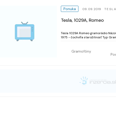
Ponuka
09. 09. 2019
TESL
Tesla, 1029A, Romeo
Tesla 1029A Romeo gramorádio Názov 1029A Model Romeo Výrobca Tesla Výroba od 1973 do
1975 - čochvíľa starožitnosť Typ Gramorádio Vlnové rozsahy DV, SV, KV, VKV 
Gramofóny
Pod