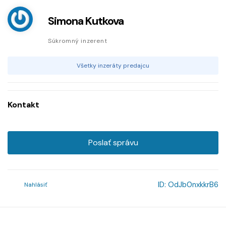
Simona Kutkova
Súkromný inzerent
Všetky inzeráty predajcu
Kontakt
Poslať správu
ID:
OdJb0nxkkrB6
Nahlásiť