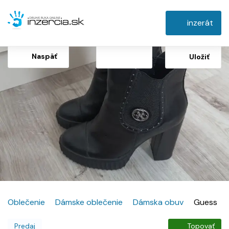
inzerát
Naspäť
Uložiť
Oblečenie
Dámske oblečenie
Dámska obuv
Guess
Predaj
Topovať