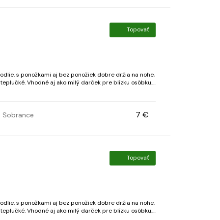
Topovať
ie. s ponožkami aj bez ponožiek dobre držia na nohe,
eplučké. Vhodné aj ako milý darček pre blízku osôbku.
iadza Spôsob výroby: háčkovani
7 €
Sobrance
Topovať
ie. s ponožkami aj bez ponožiek dobre držia na nohe,
eplučké. Vhodné aj ako milý darček pre blízku osôbku.
iadza Spôsob výroby: háčkovani