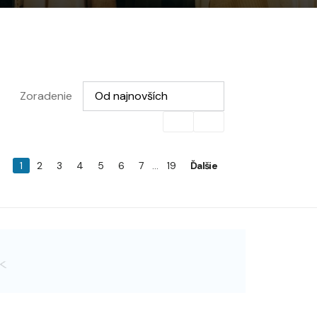
Vyberte možnosť
Zoradenie
Od najnovších
1
2
3
4
5
6
7
...
19
Ďalšie