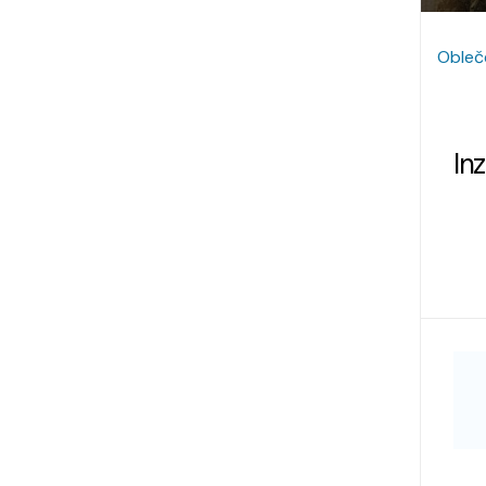
Obleč
In