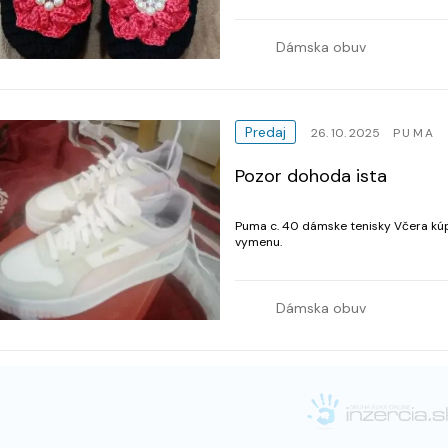
Dámska obuv
Predaj
26. 10. 2025
PUMA
Pozor dohoda ista
Puma c. 40 dámske tenisky Včera kúpené. zla veľkosť. Rada sa
vymenu.
Dámska obuv