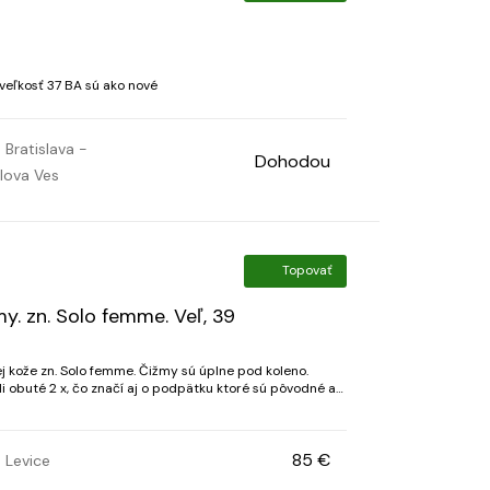
veľkosť 37 BA sú ako nové
Bratislava -
Dohodou
lova Ves
Topovať
y. zn. Solo femme. Veľ, 39
 kože zn. Solo femme. Čižmy sú úplne pod koleno.
oli obuté 2 x, čo značí aj o podpätku ktoré sú pôvodné a
ku je 9,5 cm. Sú fakt nádherné. Ja som...
85 €
Levice