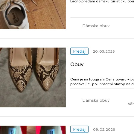
Lacno predam damsku turisticku obuv,
Dámska obuv
Predaj
20. 03. 2026
Obuv
Cena je na fotografii Cena tovaru + poštovné, Množstevna zlava Prepravu objednáva
predávajúci, po uhradení platby, na d
Dámska obuv
Vá
Predaj
09. 02. 2026