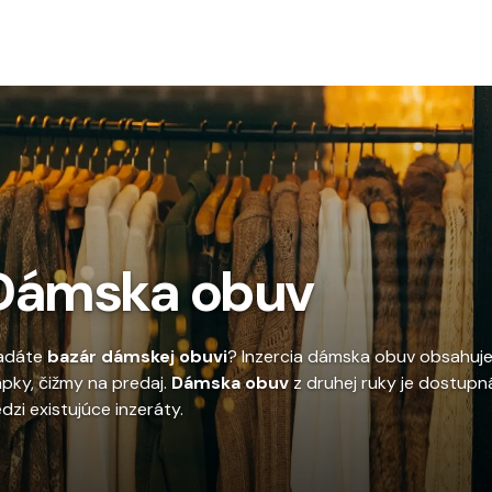
To
Dámska obuv
adáte
bazár dámskej obuvi
? Inzercia dámska obuv obsahuje l
apky, čižmy na predaj.
Dámska obuv
z druhej ruky je dostupná
dzi existujúce inzeráty.