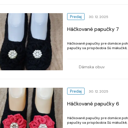
Predaj
30. 12. 2025
Háčkované papučky 7
Háčkované papučky pre domáce pohodl
papučky sa prispôsobia Sú mäkučké, t
Veľkosť: 37-38 Materiál: akrylová pr
Dámska obuv
Predaj
30. 12. 2025
Háčkované papučky 6
Háčkované papučky pre domáce pohodl
papučky sa prispôsobia Sú mäkučké, t
Veľkosť: 37-38 Materiál: akrylová pr