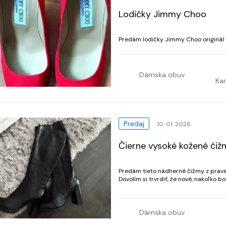
Lodičky Jimmy Choo
Predám lodičky Jimmy Choo originál 
Dámska obuv
Kar
Predaj
10. 01. 2026
Čierne vysoké kožené čižm
Predám tieto nádherné čižmy z pravej
Dovolím si trvrdiť, že nové, nakoľko b
nezodraté. Pre mňa vysoké. Výška opät
Dámska obuv