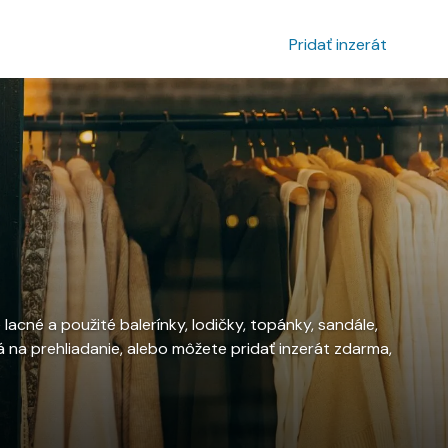
povanie inzerátu
Prihlásenie
Pridať inzerát
acné a použité balerínky, lodičky, topánky, sandále,
 na prehliadanie, alebo môžete pridať inzerát zdarma,