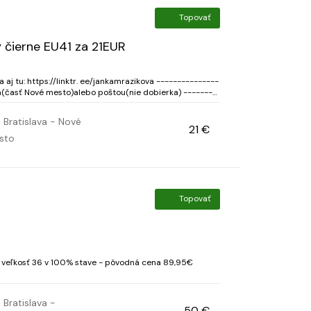
Topovať
 čierne EU41 za 21EUR
j tu: https://linktr. ee/jankamrazikova ---------------
(časť Nové mesto)alebo poštou(nie dobierka) --------
25. Vnutorna dlzka je 27cm. Cena bola 2...
Bratislava - Nové
21 €
sto
Topovať
 veľkosť 36 v 100% stave - pôvodná cena 89,95€
Bratislava -
50 €