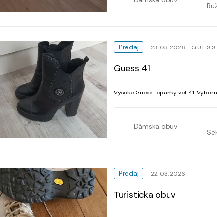
Ruž
Predaj
23. 03. 2026
GUESS
Guess 41
Vysoke Guess topanky vel. 41. Vyborn
Dámska obuv
Se
Predaj
22. 03. 2026
Turisticka obuv