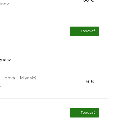
inov
Topovať
y stav.
Lipová - Mlynský
6 €
k
Topovať