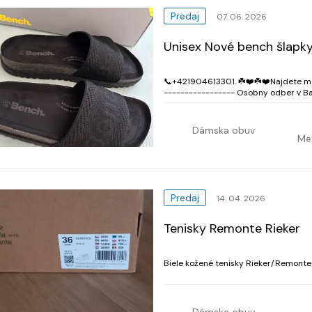
Predaj
07. 06. 2026
Unisex Nové bench šlapky
📞+421904613301. ☘️❤️☘️❤️Najdete ma a
----------------- Osobny odber v Ba
- ☘️❤️Kupovane v Rakusku tento júl 20
Dámska obuv
Me
Predaj
14. 04. 2026
Tenisky Remonte Rieker
Biele kožené tenisky Rieker/Remonte
Dámska obuv