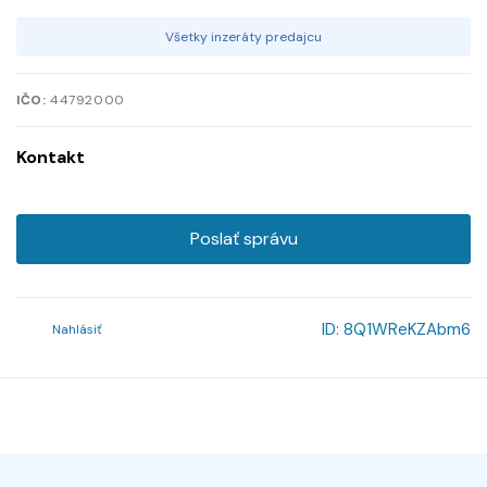
Všetky inzeráty predajcu
IČO:
44792000
Kontakt
Poslať správu
ID:
8Q1WReKZAbm6
Nahlásiť