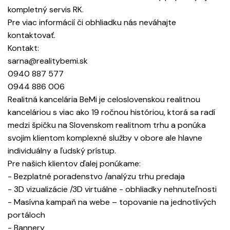
kompletný servis RK.
Pre viac informácií či obhliadku nás neváhajte
kontaktovať.
Kontakt:
sarna@realitybemi.sk
0940 887 577
0944 886 006
Realitná kancelária BeMi je celoslovenskou realitnou
kanceláriou s viac ako 19 ročnou históriou, ktorá sa radí
medzi špičku na Slovenskom realitnom trhu a ponúka
svojim klientom komplexné služby v obore ale hlavne
individuálny a ľudský prístup.
Pre našich klientov ďalej ponúkame:
- Bezplatné poradenstvo /analýzu trhu predaja
- 3D vizualizácie /3D virtuálne - obhliadky nehnuteľnosti
- Masívna kampaň na webe – topovanie na jednotlivých
portáloch
- Bannery