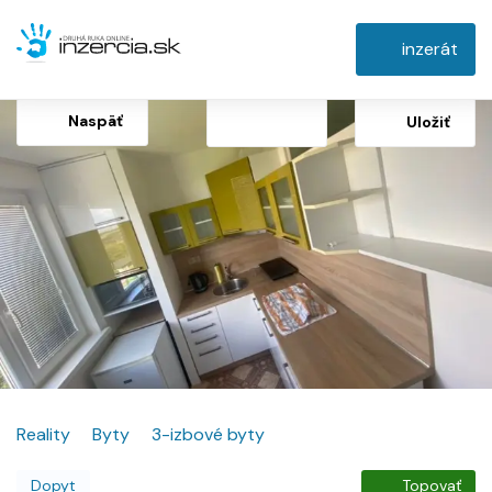
inzerát
Naspäť
Uložiť
Reality
Byty
3-izbové byty
Dopyt
Topovať