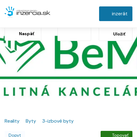
inzerát
Naspäť
Uložiť
Reality
Byty
3-izbové byty
Dopyt
Topovať