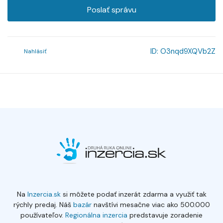
Poslať správu
ID:
O3nqd9XQVb2Z
Nahlásiť
Na
Inzercia.sk
si môžete podať inzerát zdarma a využiť tak
rýchly predaj. Náš
bazár
navštívi mesačne viac ako 500.000
používateľov.
Regionálna inzercia
predstavuje zoradenie