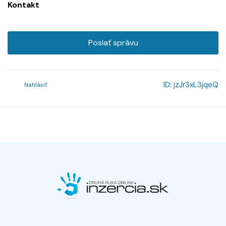
Kontakt
Poslať správu
ID:
jzJr3xL3jqeQ
Nahlásiť