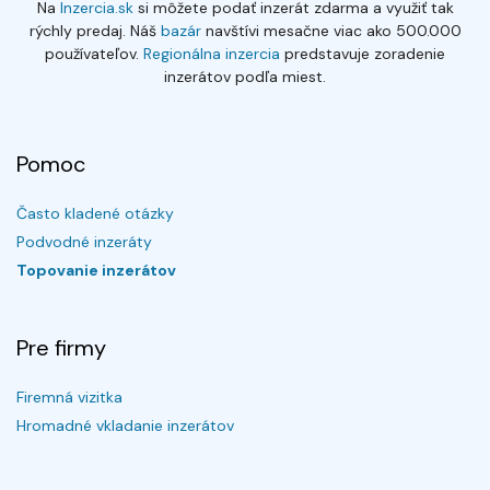
Na
Inzercia.sk
si môžete podať inzerát zdarma a využiť tak
rýchly predaj. Náš
bazár
navštívi mesačne viac ako 500.000
používateľov.
Regionálna inzercia
predstavuje zoradenie
inzerátov podľa miest.
Pomoc
Často kladené otázky
Podvodné inzeráty
Topovanie inzerátov
Pre firmy
Firemná vizitka
Hromadné vkladanie inzerátov