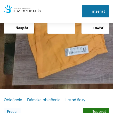
inzerát
Naspäť
Uložiť
Oblečenie
Dámske oblečenie
Letné šaty
Predaj
Topovať