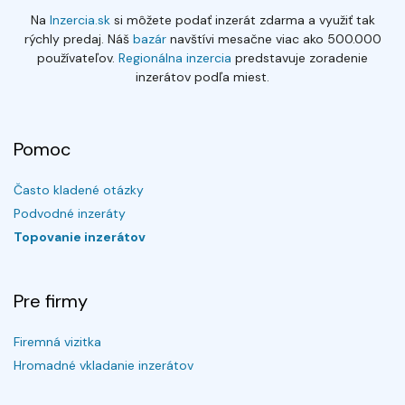
Na
Inzercia.sk
si môžete podať inzerát zdarma a využiť tak
rýchly predaj. Náš
bazár
navštívi mesačne viac ako 500.000
používateľov.
Regionálna inzercia
predstavuje zoradenie
inzerátov podľa miest.
Pomoc
Často kladené otázky
Podvodné inzeráty
Topovanie inzerátov
Pre firmy
Firemná vizitka
Hromadné vkladanie inzerátov