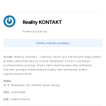
Reality KONTAKT
Firemná inzercia
Všetky inzeráty predajcu
O nás:
Reality Kontakt - realitný servis pre náročných Kúpa alebo
predaj nehnuteľnosti je citlivá záležitosť, ktorá si vyžaduje
profesionálny prístup. Preto Vám realitná kancelária Reality
Kontakt ponúka nielen bežné služby ako obhliadky alebo
vypracovanie zmlú
Sídlo:
M. R. Štefánika
45
,
94002
Nové Zámky
IČO:
51410486
DIČ:
4484775444