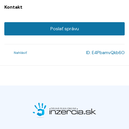
Kontakt
Poslať správu
ID:
E4PbamvQkb6O
Nahlásiť