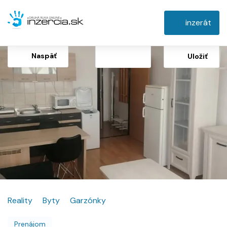
inzerát
Naspäť
Uložiť
Reality
Byty
Garzónky
Prenájom