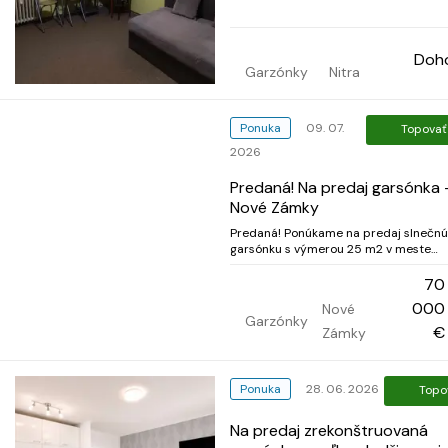
poschodí. Tichá oblasť, strategicky v
poloha. Len seriózne, pre 1 osobu, nie
maznáčik. Voľná ihneď. Realitné kance
nevol...
Doh
Garzónky
Nitra
Ponuka
09. 07.
Topovať
2026
Predaná! Na predaj garsónka 
Nové Zámky
Predaná! Ponúkame na predaj slnečnú
garsónku s výmerou 25 m2 v meste
Nové Zámky. Byt sa nachádza na
ideálnom 1-poschodí v kompletne
70
zateplenom a zrekonštruovanom
000
Nové
bytovom dome s dvoma výťahmi. Stav
Garzónky
bytu: Byt je v pôvodnom, avšak veľmi
€
Zámky
zachovalom a čist...
Ponuka
28. 06. 2026
Topo
Na predaj zrekonštruovaná