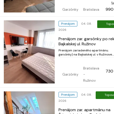
1
investičný byt....
990
Garzónky
Bratislava
Prenájom
04. 08.
Topo
2026
Prenájom zar. garsónky po rek
Bajkalskej ul. Ružinov
Prenájom zariadeného apartmánu.
garsónky) na Bajkalskej ul. v Ružinove.
Apartmán je po rekonštrukcii nachádz
3. posch. má 24 m2, je bez balkóna,
pozostáva zo vstupnej chodby, kúpeľn
Bratislava
730
vaňou a WC a izby spojenej s kuchyns
Garzónky
-
časťou. Prenajíma sa zar...
Ružinov
Prenájom
04. 08.
Topov
2026
Prenájom zar. apartmánu na