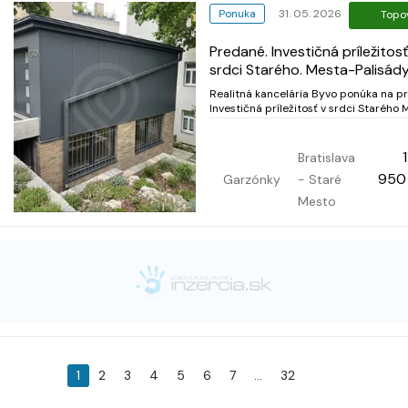
Ponuka
31. 05. 2026
Topo
Predané. Investičná príležitosť
srdci Starého. Mesta-Palisád
Realitná kancelária Byvo ponúka na pr
Investičná príležitosť v srdci Starého
– Palisády Ponúkame na predaj zaují
investičnú nehnuteľnosť v lukratívnej
lokalite Bratislava – Staré Mesto, Palis
Bratislava
ktorá ponúka výnimočný potenciál na
950
Garzónky
- Staré
zhodno...
Mesto
1
2
3
4
5
6
7
...
32