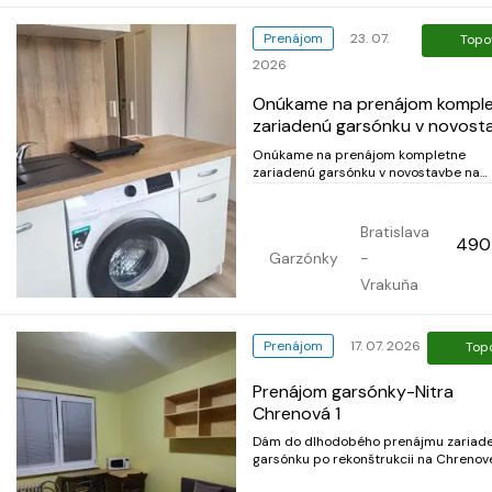
Prenájom
23. 07.
Topo
2026
Onúkame na prenájom kompl
zariadenú garsónku v novost
na Hradskej ulici v bratislavske
Onúkame na prenájom kompletne
Vrakuni
zariadenú garsónku v novostavbe na
Hradskej ulici v bratislavskej Vrakuni.
Praktická dispozícia, moderné zariade
bezplatné parkovanie robia z tejto
Bratislava
490
nehnuteľnosti ideálnu voľbu pre
Garzónky
-
jednotlivca, ktorý hľadá pohodlné bývan
Vrakuňa
Prenájom
17. 07. 2026
Top
Prenájom garsónky-Nitra
Chrenová 1
Dám do dlhodobého prenájmu zariad
garsónku po rekonštrukcii na Chrenovej
bez kuchynskej linky a balkóna, na 1.