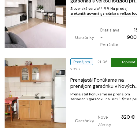
garsónka s veľkou lodžiou pri
Draždiaku
Slovenská verzia** ## Na predaj
zrekonštruovaná garsónka s veľkou lo
pri Draždiaku – Krásnohorská ulica,
Petržalka Ponúkame na predaj kompl
zrekonštruovanú garsónku na vyhľadáv
1
Bratislava
Krásnohorskej ulici v Petržalke. v lokali
900
Garzónky
-
výbornou dostupn...
Petržalka
Prenájom
21. 06.
Topovať
2026
Prenajatá! Ponúkame na
prenájom garsónku v Nových
Zámkoch
Prenajatá! Ponúkame na prenájom
zariadenú garsónku na ulici Ľ. Štúra pr
vlakovej a autobusovej stanici v Novýc
Zámkoch. Garsónka sa nachádza na 4.
poschodí s celkovou rozlohou 20 m2.
320 €
Nové
Cena prenájmu je: 320 euro Voľná
Garzónky
ihneď. Tel. kontakt: 0948 589...
Zámky