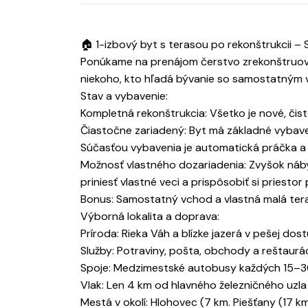
🏠 1-izbový byt s terasou po rekonštrukcii –
Ponúkame na prenájom čerstvo zrekonštruovan
niekoho, kto hľadá bývanie so samostatným 
Stav a vybavenie:
Kompletná rekonštrukcia: Všetko je nové, čis
Čiastočne zariadený: Byt má základné vybaven
Súčasťou vybavenia je automatická práčka a 
Možnosť vlastného dozariadenia: Zvyšok nábytku
priniesť vlastné veci a prispôsobiť si priestor
Bonus: Samostatný vchod a vlastná malá tera
Výborná lokalita a doprava:
Príroda: Rieka Váh a blízke jazerá v pešej dost
Služby: Potraviny, pošta, obchody a reštaurác
Spoje: Medzimestské autobusy každých 15–3
Vlak: Len 4 km od hlavného železničného uzla
Mestá v okolí: Hlohovec (7 km. Piešťany (17 k