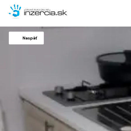
Naspäť