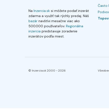
Často 
Na
Inzercia.sk
si môžete podať inzerát
Podvod
zdarma a využiť tak rýchly predaj. Náš
Topov
bazár
navštívi mesačne viac ako
500.000 používateľov.
Regionálna
inzercia
predstavuje zoradenie
inzerátov podľa miest.
© Inzercia.sk 2000 -
2026
Všeobe