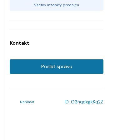
Všetky inzeráty predajcu
Kontakt
Poslať správu
ID:
O3nqdxgkKq2Z
Nahlásiť