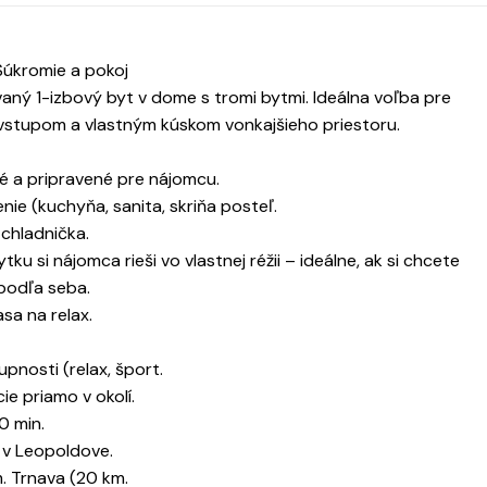
 Súkromie a pokoj
ý 1-izbový byt v dome s tromi bytmi. Ideálna voľba pre
vstupom a vlastným kúskom vonkajšieho priestoru.
té a pripravené pre nájomcu.
ie (kuchyňa, sanita, skriňa posteľ.
chladnička.
 si nájomca rieši vo vlastnej réžii – ideálne, ak si chcete
 podľa seba.
sa na relax.
upnosti (relax, šport.
ie priamo v okolí.
0 min.
 v Leopoldove.
m. Trnava (20 km.