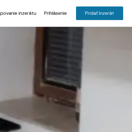
povanie inzerátu
Prihlásenie
Pridať inzerát