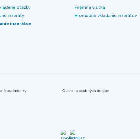
kladené otázky
Firemná vizitka
né inzeráty
Hromadné vkladanie inzerátov
anie inzerátov
cné podmienky
Ochrana osobných údajov