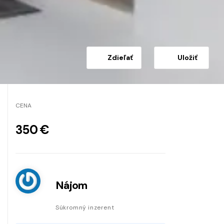
Zdieľať
Uložiť
CENA
350 €
Nájom
Súkromný inzerent