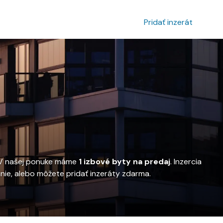
povanie inzerátu
Prihlásenie
Pridať inzerát
e. V našej ponuke máme
1 izbové byty na predaj
. Inzercia
ie, alebo môžete pridať inzeráty zdarma.