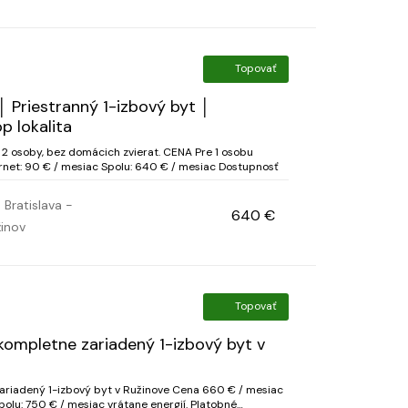
Topovať
│ Priestranný 1-izbový byt │
p lokalita
CENA Pre 1 osobu
rnet: 90 € / mesiac Spolu: 640 € / mesiac Dostupnosť
Bratislava -
640 €
inov
Topovať
 kompletne zariadený 1-izbový byt v
zariadený 1-izbový byt v Ružinove Cena 660 € / mesiac