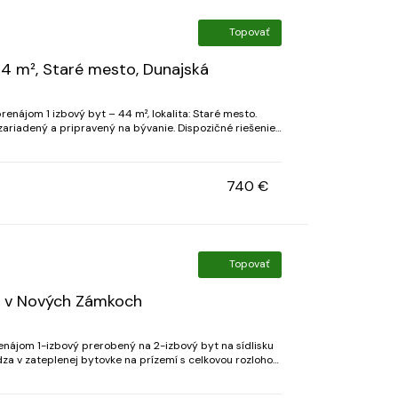
Topovať
44 m², Staré mesto, Dunajská
enájom 1 izbový byt – 44 m², lokalita: Staré mesto.
 a pripravený na bývanie. Dispozičné riešenie:
uchyňa spojená s priestrannou o...
740 €
Topovať
t v Nových Zámkoch
enájom 1-izbový prerobený na 2-izbový byt na sídlisku
za v zateplenej bytovke na prízemí s celkovou rozlohou
adený. K bytu prislúcha vlastná pivni...