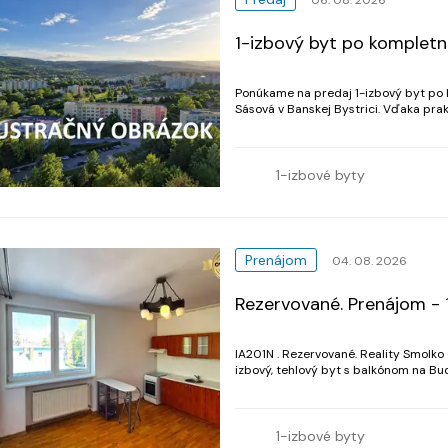
1-izbový byt po kompletne
Ponúkame na predaj 1-izbový byt po k
Sásová v Banskej Bystrici. Vďaka praktickému dispozičnému riešeniu je ideálny pre
jednotlivca, mladý pár alebo ako inves
1-izbové byty
Prenájom
04. 08. 2026
Rezervované. Prenájom - 1,
IA201N . Rezervované. Reality Smolko - realitná kancelária Vám ponúka na prenájom 1,5
izbový, tehlový byt s balkónom na Budovateľskej ulici
1-izbové byty