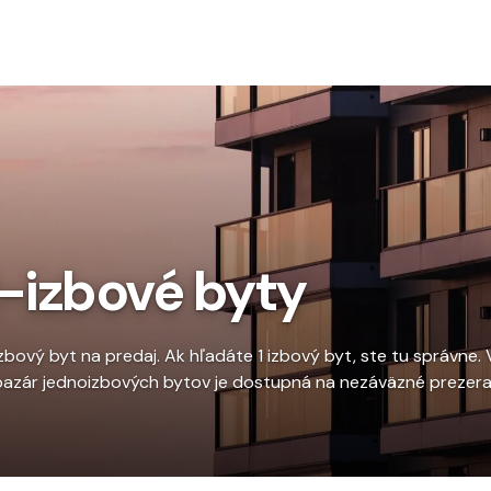
To
1-izbové byty
izbový byt na predaj. Ak hľadáte 1 izbový byt, ste tu správn
bazár jednoizbových bytov je dostupná na nezáväzné prezeran