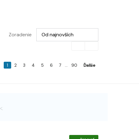
Vyberte možnosť
Zoradenie
Od najnovších
1
2
3
4
5
6
7
...
90
Ďalšie