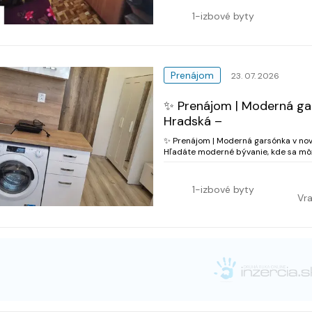
1-izbové byty
Prenájom
23. 07. 2026
✨ Prenájom | Moderná gar
Hradská –
✨ Prenájom | Moderná garsónka v novo
Hľadáte moderné bývanie, kde sa mô
na prenájom štýlovú a kompletne zari
1-izbové byty
Vr