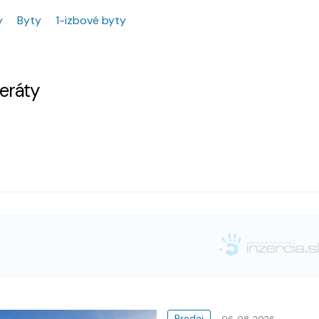
y
Byty
1-izbové byty
zeráty
Predaj
06. 08. 2026