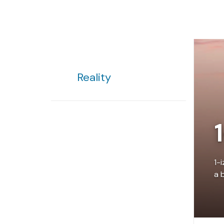
Reality
1-
a 