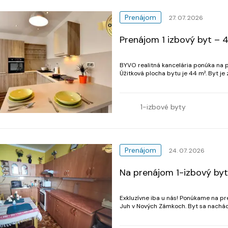
Prenájom
27. 07. 2026
Prenájom 1 izbový byt – 
BYVO realitná kancelária ponúka na pr
Úžitková plocha bytu je 44 m². Byt je zariadený
vstupná predsieň, toaleta, kúpeľňa, k
1-izbové byty
Prenájom
24. 07. 2026
Na prenájom 1-izbový by
Exkluzívne iba u nás! Ponúkame na pr
Juh v Nových Zámkoch. Byt sa nachád
48,35 m2. Prenajíma sa kompletne zari