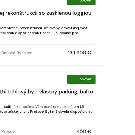
Topovať
j rekonštrukcii so zasklenou loggiou
ompletnej rekonštrukcii, situovaný v mestskej časti
tícia na prenájom. K bytu patrí zasklená logg...
139 900 €
Banská Bystrica
Topovať
5i tehlový byt, vlastný parking, balkó
 v Prešove. Byt má skvelú dispozíciu a
ako bonus bezproblémové parkovanie na závoru v cene. Byt sa prenajíma v ne...
450 €
Prešov