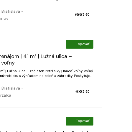
podmienky Pri podpise nájomnej zmluvy sa uhrádza: 1 mesačné nájomné vopred, vratn...
Bratislava -
660 €
inov
Topovať
enájom | 41 m² | Lužná ulica –
ď voľný
m² | Lužná ulica – začiatok Petržalky | Ihneď voľný Voľný
vnútrobloku s výhľadom na zeleň a záhradky. Poskytuje
 a pokoj aj napriek výbornej pol...
Bratislava -
680 €
ržalka
Topovať