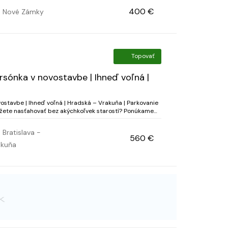
400 €
Nové Zámky
Topovať
sónka v novostavbe | Ihneď voľná |
stavbe | Ihneď voľná | Hradská – Vrakuňa | Parkovanie
žete nasťahovať bez akýchkoľvek starostí? Ponúkame
adenú garsónku v novostavbe na Hradskej uli...
Bratislava -
560 €
akuňa