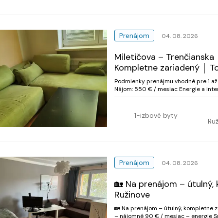
Prenájom
04. 08. 2026
Miletičova – Trenčianska 
Kompletne zariadený │ To
Podmienky prenájmu vhodné pre 1 až 2 osoby, bez domácich zvierat. 
Nájom: 550 € / mesiac Energie a inte
1-izbové byty
Ruž
Prenájom
04. 08. 2026
🏡 Na prenájom – útulný,
Ružinove
🏡 Na prenájom – útulný, kompletne 
– nájomné 90 € / mesiac – energie Spolu: 750 € / mesiac vrátane energií. Platobné