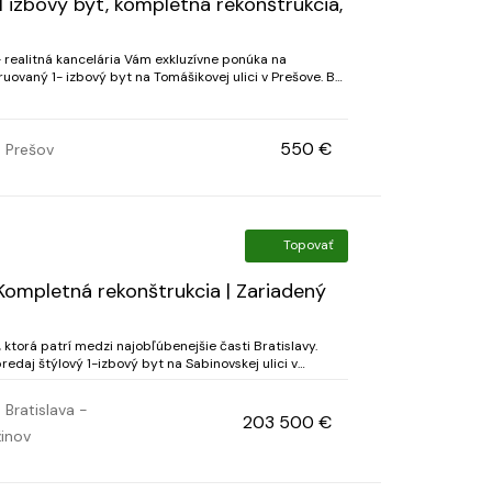
 izbový byt, kompletná rekonštrukcia,
uovaný 1- izbový byt na Tomášikovej ulici v Prešove. Byt
Vám ponúkame v úplne novom zariadení - ako prvému nájomcovi. Základné infor...
550 €
Prešov
Topovať
 Kompletná rekonštrukcia | Zariadený
ktorá patrí medzi najobľúbenejšie časti Bratislavy.
edaj štýlový 1-izbový byt na Sabinovskej ulici v
tnej rekonštrukcii, premyslene využitému p...
Bratislava -
203 500 €
inov