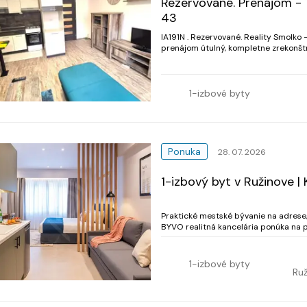
Rezervované. Prenájom - 1
43
IA191N . Rezervované. Reality Smolko - realitná kancelária Vám exkluzívne ponúka na
prenájom útulný, kompletne zrekonštr
1-izbové byty
Ponuka
28. 07. 2026
1-izbový byt v Ružinove |
Praktické mestské bývanie na adrese, 
BYVO realitná kancelária ponúka na pr
bratislavskom Ružinove. Vďaka komple
1-izbové byty
Ruž