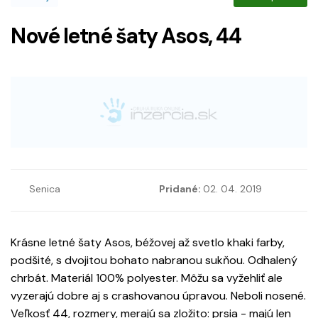
Nové letné šaty Asos, 44
Senica
Pridané:
02. 04. 2019
Krásne letné šaty Asos, béžovej až svetlo khaki farby,
podšité, s dvojitou bohato nabranou sukňou. Odhalený
chrbát. Materiál 100% polyester. Môžu sa vyžehliť ale
vyzerajú dobre aj s crashovanou úpravou. Neboli nosené.
Veľkosť 44, rozmery, merajú sa zložito: prsia - majú len