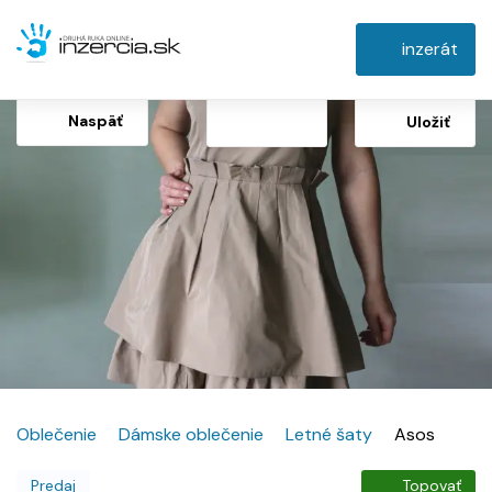
inzerát
Naspäť
Uložiť
Oblečenie
Dámske oblečenie
Letné šaty
Asos
Predaj
Topovať