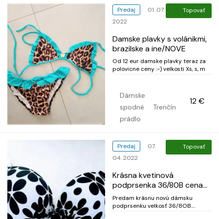
Predaj
01. 07.
Topovať
2022
Damske plavky s volánikmi,
brazilske a ine/NOVE
Od 12 eur damske plavky teraz za
polovicne ceny :-) velkosti Xs, s, m
Dámske
12 €
spodné
Trenčín
prádlo
Predaj
07.
Topovať
04. 2022
Krásna kvetinová
podprsenka 36/80B cena
5e s poštovným.
Predam krásnu novú dámsku
podprsenku velkosť 36/8OB.
Ramienka sa dajú odopnúť a sú