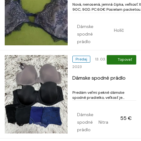
Nová, nenosená, jemná čipka, veľkosť X
90C, 90D. PC:60€ Posielam packetou
Kontaktovat mailom. kristinakristina
Dámske
Holíč
spodné
prádlo
Predaj
13. 03.
Topovať
2023
Dámske spodné prádlo
Predám veľmi pekné dámske
spodné pradielko, veľkosť je
podprsenka 70 E a nohavičky sú M.
Prádlo je nosené, čisté. vypraté, top
stav, viac informácií mailom Dohoda
Dámske
55 €
možná
spodné
Nitra
prádlo