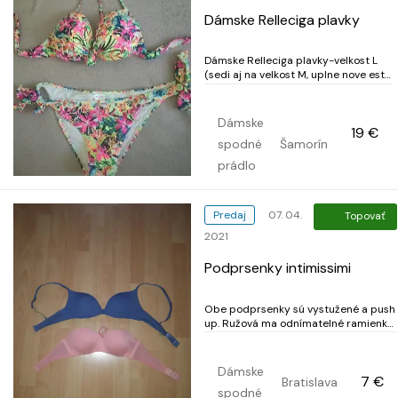
Dámske Relleciga plavky
Dámske Relleciga plavky-velkost L
(sedi aj na velkost M, uplne nove este
s vysackou Na cene sa rada
dohodnem. Viac info v sprave.
Dámske
19 €
spodné
Šamorín
prádlo
Predaj
07. 04.
Topovať
2021
Podprsenky intimissimi
Obe podprsenky sú vystužené a push
up. Ružová ma odnímatelné ramienka,
ktoré samozrejme posielam tiež.
Veľkosť oba kúsky 75B. Nenosené.
Cena za oba kusy spolu 7 eur plus
Dámske
7 €
poštovné. V prípade záujmu sa mi
Bratislava
spodné
ozvite na gmail.