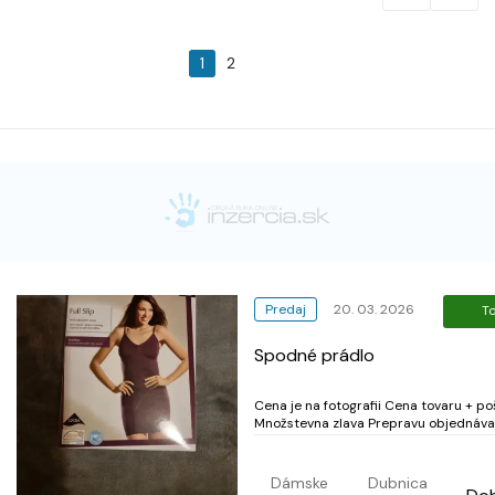
1
2
Predaj
20. 03. 2026
T
Spodné prádlo
Cena je na fotografii Cena tovaru + poštovné,
Množstevna zlava Prepravu objednáva
predávajúci, po uhradení platby, na do
Preprava je možná cez :Slovenskú post
Balikobox. Packetu. Gls, osobný odber
Dámske
Dubnica
nie) Kontaktujte ma na e. mail, praca.jo.