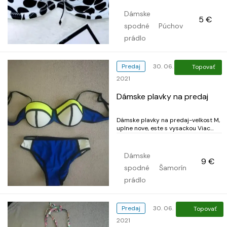
nastavitelné. Podprsenka je úplne
nová s visačkou. Krasne sedi na
Dámske
5 €
prsiach. Pozrite si celú moju ponuku
spodné
Púchov
stačí kliknuť dole pod obrázkom na
Stail a zobrazí sa vám celá moja p...
prádlo
Predaj
30. 06.
Topovať
2021
Dámske plavky na predaj
Dámske plavky na predaj-velkost M,
uplne nove, este s vysackou Viac
info v sprave.
Dámske
9 €
spodné
Šamorín
prádlo
Predaj
30. 06.
Topovať
2021