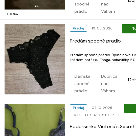
Do
spodné
nad
prádlo
Váhom
Predaj
19. 03. 2026
T
Predám spodné pradlo
Predám spodné prádlo. Úplne nové. Cena pri
každom obrázku. Tanga, nohavičky, 5€ za 1 kus
Kontaktujte ma na e. mail - praca.
jobagency@gmail.
Dámske
Dubnica
Do
spodné
nad
prádlo
Váhom
Predaj
07. 10. 2025
VICTORIA'S SECRET
Podprsenka Victoria's Secret