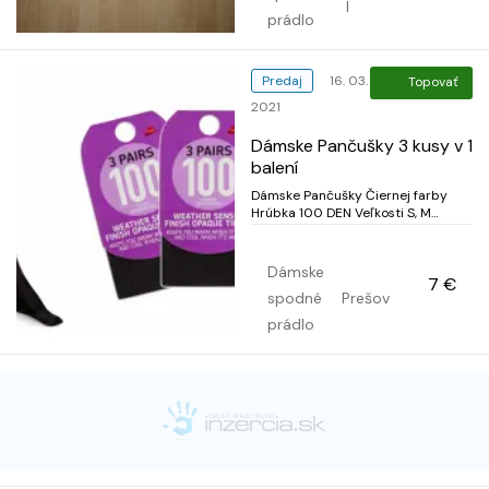
I
prádlo
Predaj
16. 03.
Topovať
2021
Dámske Pančušky 3 kusy v 1
balení
Dámske Pančušky Čiernej farby
Hrúbka 100 DEN Veľkosti S, M
Vyrobené v Taliansku Udržujú vás v
zime v teple a v lete chladia 3 kusy
v 1 balení len za 7 €
Dámske
7 €
spodné
Prešov
prádlo