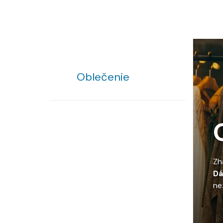
Oblečenie
Zh
Dá
ne