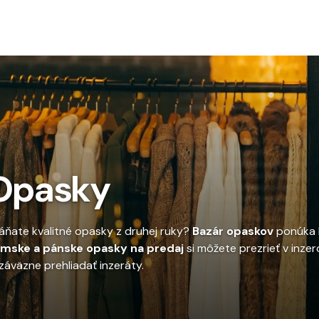
To
Opasky
áňate kvalitné opasky z druhej ruky?
Bazár opaskov
ponúka l
mske a pánske opasky na predaj
si môžete prezrieť v inzer
záväzne prehliadať inzeráty.