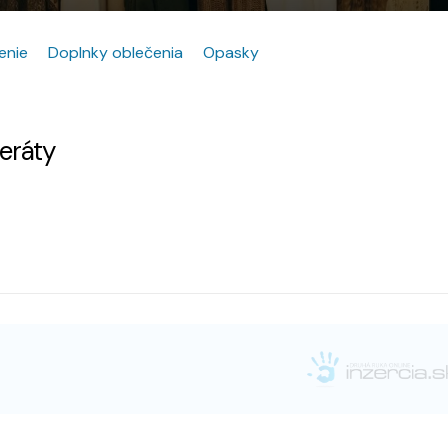
enie
Doplnky oblečenia
Opasky
zeráty