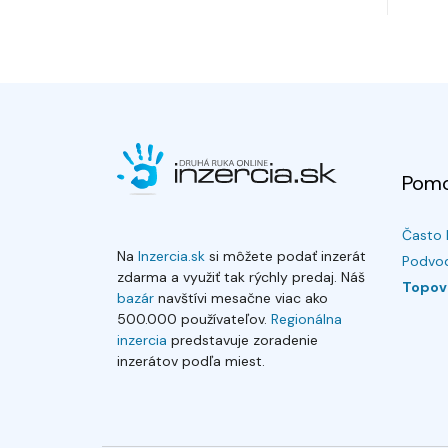
Pom
Často 
Na
Inzercia.sk
si môžete podať inzerát
Podvod
zdarma a využiť tak rýchly predaj. Náš
Topov
bazár
navštívi mesačne viac ako
500.000 používateľov.
Regionálna
inzercia
predstavuje zoradenie
inzerátov podľa miest.