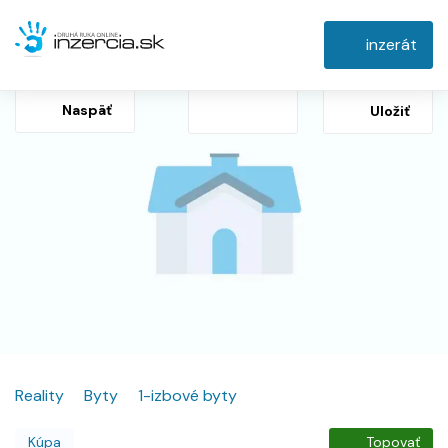
inzerát
Naspäť
Uložiť
Reality
Byty
1-izbové byty
Kúpa
Topovať