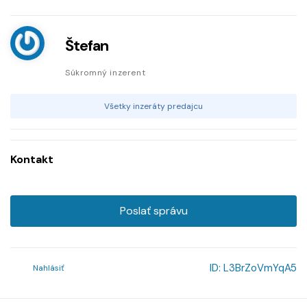
Štefan
Súkromný inzerent
Všetky inzeráty predajcu
Kontakt
Poslať správu
ID:
L3BrZoVmYqA5
Nahlásiť