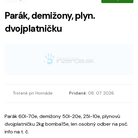
Parák, demižony, plyn.
dvojplatničku
Trstené pri Hornáde
Pridané:
08. 07. 2026
Parák 60l-70e, demižony 50l-20e, 25l-10e, plynovú
dvojplatničku 2kg bomba15e, len osobný odber na psč.
info na t. č.