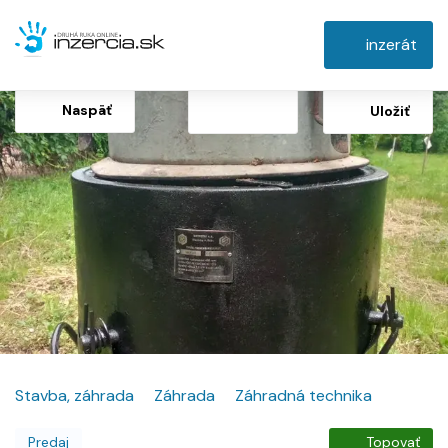
inzerát
Naspäť
Uložiť
Stavba, záhrada
Záhrada
Záhradná technika
Predaj
Topovať