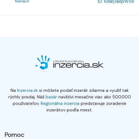
ID:
6darj1a8pW9o
Nahlásiť
Na
Inzercia.sk
si môžete podať inzerát zdarma a využiť tak
rýchly predaj. Náš
bazár
navštívi mesačne viac ako 500.000
používateľov.
Regionálna inzercia
predstavuje zoradenie
inzerátov podľa miest.
Pomoc