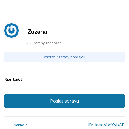
Zuzana
Súkromný inzerent
Všetky inzeráty predajcu
Kontakt
Poslať správu
ID:
JaeqVopYybGR
Nahlásiť