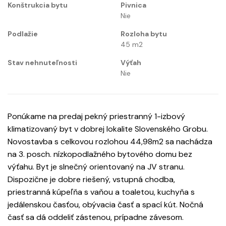
Konštrukcia bytu
Pivnica
Nie
Podlažie
Rozloha bytu
45
m2
Stav nehnuteľnosti
Výťah
Nie
Ponúkame na predaj pekný priestranný 1-izbový
klimatizovaný byt v dobrej lokalite Slovenského Grobu.
Novostavba s celkovou rozlohou 44,98m2 sa nachádza
na 3. posch. nízkopodlažného bytového domu bez
výťahu. Byt je slnečný orientovaný na JV stranu.
Dispozične je dobre riešený, vstupná chodba,
priestranná kúpeľňa s vaňou a toaletou, kuchyňa s
jedálenskou časťou, obývacia časť a spací kút. Nočná
časť sa dá oddeliť zástenou, prípadne závesom.