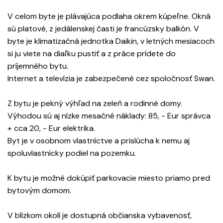
V celom byte je plávajúca podlaha okrem kúpeľne. Okná
sú platové, z jedálenskej časti je francúzsky balkón. V
byte je klimatizačná jednotka Daikin, v letných mesiacoch
si ju viete na diaľku pustiť a z práce prídete do
príjemného bytu.
Internet a televízia je zabezpečené cez spoločnosť Swan.
Z bytu je pekný výhľad na zeleň a rodinné domy.
Výhodou sú aj nízke mesačné náklady: 85, - Eur správca
+ cca 20, - Eur elektrika.
Byt je v osobnom vlastníctve a prislúcha k nemu aj
spoluvlastnícky podiel na pozemku.
K bytu je možné dokúpiť parkovacie miesto priamo pred
bytovým domom.
V blízkom okolí je dostupná občianska vybavenosť,