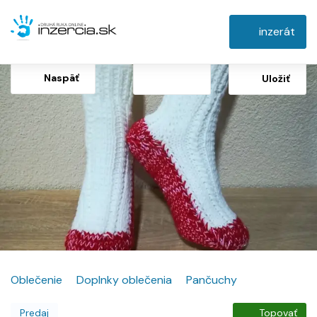
inzerát
Naspäť
Uložiť
Oblečenie
Doplnky oblečenia
Pančuchy
Predaj
Topovať