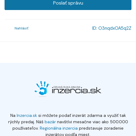
Poslať správu
ID:
O3nqdxOA5q2Z
Nahlásiť
Na
Inzercia.sk
si môžete podať inzerát zdarma a využiť tak
rýchly predaj. Náš
bazár
navštívi mesačne viac ako 500.000
používateľov.
Regionálna inzercia
predstavuje zoradenie
inzerátov podľa miest.