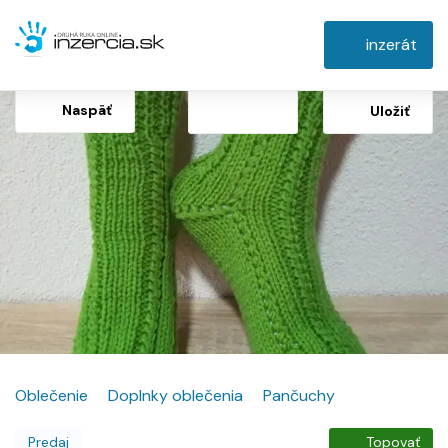
inzerát
Naspäť
Uložiť
Oblečenie
Doplnky oblečenia
Pančuchy
Predaj
Topovať