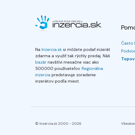
Pom
Často 
Na
Inzercia.sk
si môžete podať inzerát
Podvod
zdarma a využiť tak rýchly predaj. Náš
Topov
bazár
navštívi mesačne viac ako
500.000 používateľov.
Regionálna
inzercia
predstavuje zoradenie
inzerátov podľa miest.
© Inzercia.sk 2000 -
2026
Všeobe