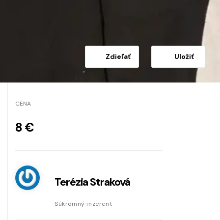
Zdieľať
Uložiť
CENA
8 €
Terézia Straková
Súkromný inzerent