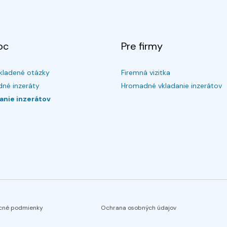
oc
Pre firmy
kladené otázky
Firemná vizitka
né inzeráty
Hromadné vkladanie inzerátov
anie inzerátov
cné podmienky
Ochrana osobných údajov