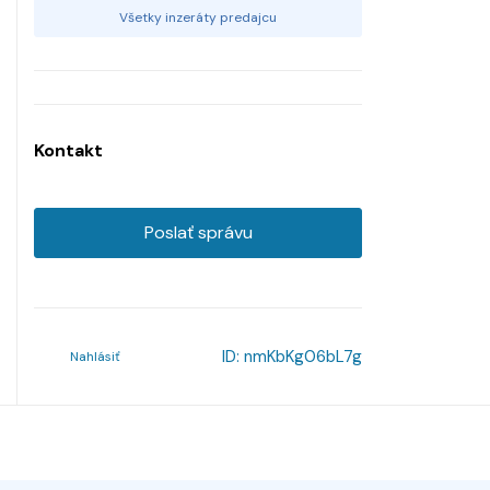
Všetky inzeráty predajcu
Kontakt
Poslať správu
ID:
nmKbKg06bL7g
Nahlásiť