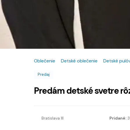
Oblečenie
Detské oblečenie
Detské pulóv
Predaj
Predám detské svetre rôz
Bratislava III
Pridané:
3