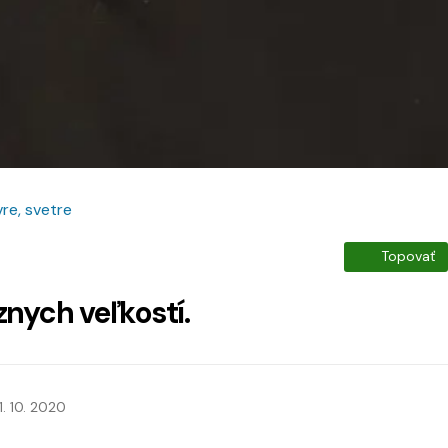
re, svetre
Topovať
nych veľkostí.
1. 10. 2020