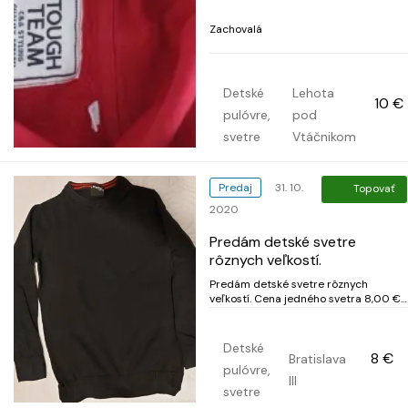
Zachovalá
Detské
Lehota
10 €
pulóvre,
pod
svetre
Vtáčnikom
Predaj
31. 10.
Topovať
2020
Predám detské svetre
rôznych veľkostí.
Predám detské svetre rôznych
veľkostí. Cena jedného svetra 8,00 €.
Veľkosť pri fotkách.
Detské
8 €
Bratislava
pulóvre,
III
svetre