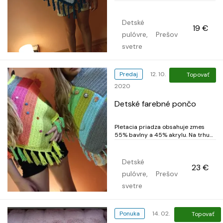
požadovanej farbe Pletacia priadza
obsahuje zmes 55% bavlny a 45%
akrylu. Na trhu patrí medzi
Detské
19 €
najobľúbenejšie priadze.
pulóvre,
Prešov
Nežmolkuje sa, jej farby neblednú a
je vhodná aj pre deti. Poštovné
svetre
3,50€
Predaj
12. 10.
Topovať
2020
Detské farebné pončo
Pletacia priadza obsahuje zmes
55% bavlny a 45% akrylu. Na trhu
patrí medzi najobľúbenejšie
priadze. Nežmolkuje sa, jej farby
neblednú a je vhodná aj pre deti.
Detské
23 €
Poštovné 3,50€
pulóvre,
Prešov
svetre
Ponuka
14. 02.
Topovať