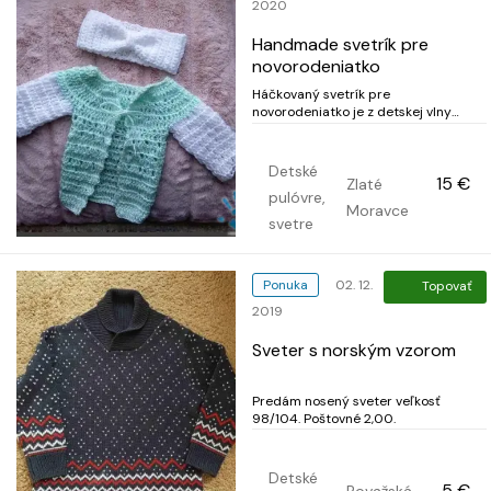
2020
Handmade svetrík pre
novorodeniatko
Háčkovaný svetrík pre
novorodeniatko je z detskej vlny
(tyrkysová + biela. vhodný pre
dievčatko aj pre chlapčeka.
Detské
15 €
Zlaté
pulóvre,
Moravce
svetre
Ponuka
02. 12.
Topovať
2019
Sveter s norským vzorom
Predám nosený sveter veľkosť
98/104. Poštovné 2,00.
Detské
5 €
Považská