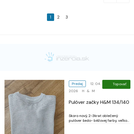
1
2
3
Predaj
12. 04.
Topovať
2026
H & M
Pulóver začky H&M 134/140
Skoro nový, 2-3krat oblečený
pulóver šedo- béžovej farby, veľkosť
134/140