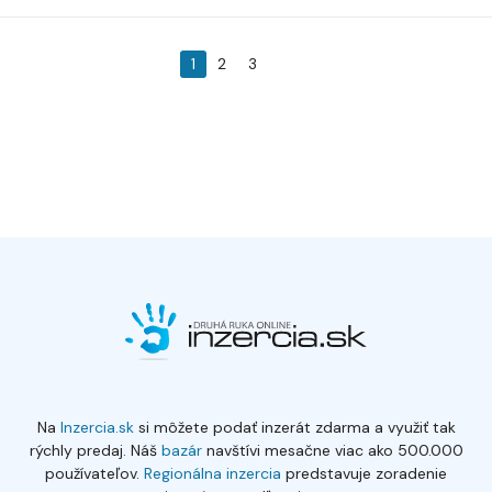
1
2
3
Na
Inzercia.sk
si môžete podať inzerát zdarma a využiť tak
rýchly predaj. Náš
bazár
navštívi mesačne viac ako 500.000
používateľov.
Regionálna inzercia
predstavuje zoradenie