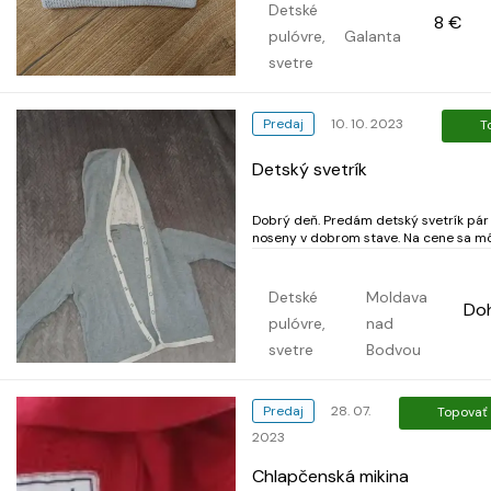
Detské
8 €
pulóvre,
Galanta
svetre
Predaj
10. 10. 2023
T
Detský svetrík
Dobrý deň. Predám detský svetrík pár
noseny v dobrom stave. Na cene sa 
dohodnúť.
Detské
Moldava
Do
pulóvre,
nad
svetre
Bodvou
Predaj
28. 07.
Topovať
2023
Chlapčenská mikina