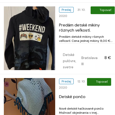
Predaj
31. 10.
Topovať
2020
Predám detské mikiny
rôznych veľkostí.
Predám detské mikiny rôznych
veľkostí. Cena jednej mikiny 8,00 €.
Veľkosť pri fotkách.
Detské
8 €
Bratislava
pulóvre,
III
svetre
Predaj
12. 10.
Topovať
2020
Detské pončo
Nové detské hačkované pončo
Možnosť objednania v inej