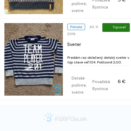
pulóvre,
Bystrica
svetre
Ponuka
30. 11.
Topovať
2019
Sveter
Predám raz oblečený detský sveter v
top stave veľ:104. Poštovné 2,00.
Detské
6 €
Považská
pulóvre,
Bystrica
svetre