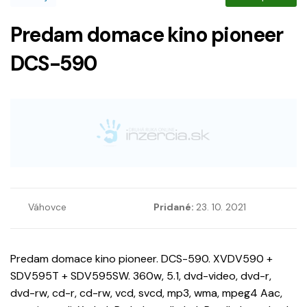
Predam domace kino pioneer
DCS-590
Váhovce
Pridané:
23. 10. 2021
Predam domace kino pioneer. DCS-590. XVDV590 +
SDV595T + SDV595SW. 360w, 5.1, dvd-video, dvd-r,
dvd-rw, cd-r, cd-rw, vcd, svcd, mp3, wma, mpeg4 Aac,