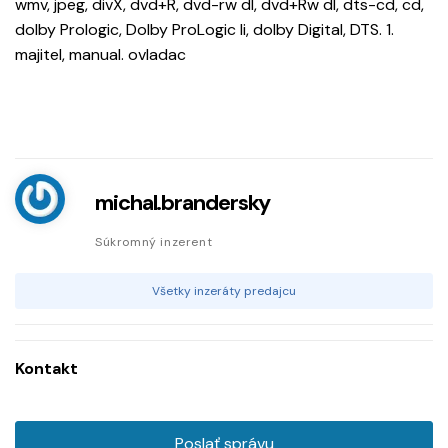
wmv, jpeg, divX, dvd+R, dvd-rw dl, dvd+Rw dl, dts-cd, cd,
dolby Prologic, Dolby ProLogic Ii, dolby Digital, DTS. 1.
majitel, manual. ovladac
michal.brandersky
Súkromný inzerent
Všetky inzeráty predajcu
Kontakt
Poslať správu