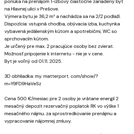
ponúka na prenájom 1-izbový čiastočne zariadený byt
na Hlavnej ulici v Prešove.
Výmera bytu je 36,2 m² a nachádza sa na 2/2 podlaží.
Dispozícia: vstupná chodba, obývacia izba, kuchynka
vybavená jedálenským kútom a spotrebičmi, WC so
sprchovacím kútom.
Je určený pre max. 2 pracujúce osoby bez zvierat.
Možnosť pripojenie k internetu - nie je v cene.
Byt je voľný od 01.11. 2025.
3D obhliadka: my. matterport. com/show/?
m=Y9FD9HaVeSz
Cena 500 €/mesiac pre 2 osoby je vrátane energií 2
mesačný depozit rezervačný poplatok RK vo výške 1
mesačného nájmu. za sprostredkovanie prenájmu a
vypracovanie nájomnej zmluvy.