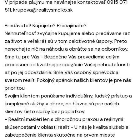
V prípade záujmu ma neváhajte kontaktovať 0915 071
511, krupova@realitysmolko.sk
Predávate? Kupujete? Prenajímate?
Nehnuteľnosť zvyčajne kupujeme alebo predávame raz
za život a veľakrát sú v tom celoživotné úspory. Preto
nenechajte nič na náhodu a obráťte sa na odborníkov.
Sme tu pre Vás - Bezpečne Vás prevedieme celým
procesom od kvalitnej propagácie Vašej nehnuteľnosti
až po jej odovzdanie. Sme Váš osobný sprievodca
svetom realít. Pokojný spánok našich klientov je pre nás
prioritou.
Svojim klientom ponúkame individuálny, ľudský prístup a
komplexné služby v obore, no hlavne sú pre našich
klientov tieto služby bez poplatkov:
- Realitní makléri len s dlhoročnou praxou a reálnymi
skúsenosťami v oblasti realít - U nás je kvalita služieb a
zabezpečenie klienta skutočne na prvom mieste