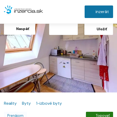
inzerát
Naspäť
Uložiť
Reality
Byty
1-izbové byty
Prenájom
Topovať