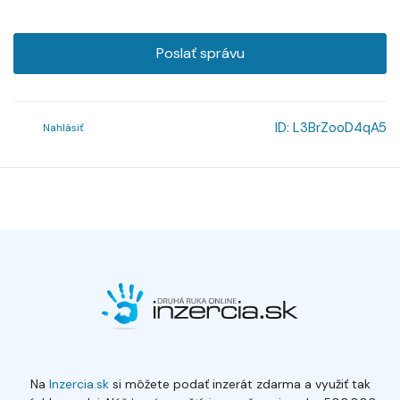
Poslať správu
ID:
L3BrZooD4qA5
Nahlásiť
Na
Inzercia.sk
si môžete podať inzerát zdarma a využiť tak