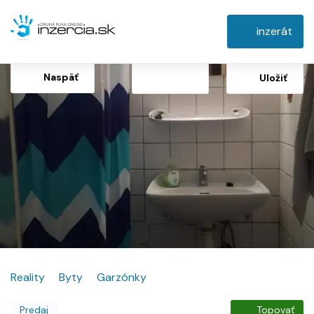
inzerát
Naspäť
Uložiť
Reality
Byty
Garzónky
Predaj
Topovať