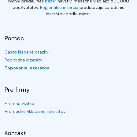
rýchly predaj. Náš
bazár
navštívi mesačne viac ako 500.000
používateľov.
Regionálna inzercia
predstavuje zoradenie
inzerátov podľa miest.
Pomoc
Často kladené otázky
Podvodné inzeráty
Topovanie inzerátov
Pre firmy
Firemná vizitka
Hromadné vkladanie inzerátov
Kontakt