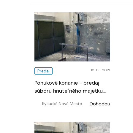
15. 03. 2021
Predaj
Ponukové konanie - predaj
súboru hnuteľného majetku
Sk-metal, s. r. o. - Kysucké
Dohodou
Kysucké Nové Mesto
Nové Mesto
…