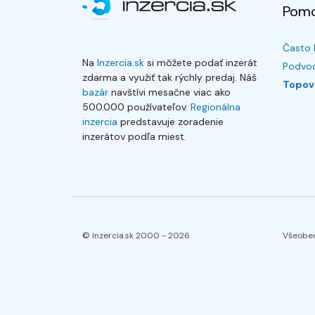
Pom
Často 
Na
Inzercia.sk
si môžete podať inzerát
Podvod
zdarma a využiť tak rýchly predaj. Náš
Topov
bazár
navštívi mesačne viac ako
500.000 používateľov.
Regionálna
inzercia
predstavuje zoradenie
inzerátov podľa miest.
© Inzercia.sk 2000 -
2026
Všeobe