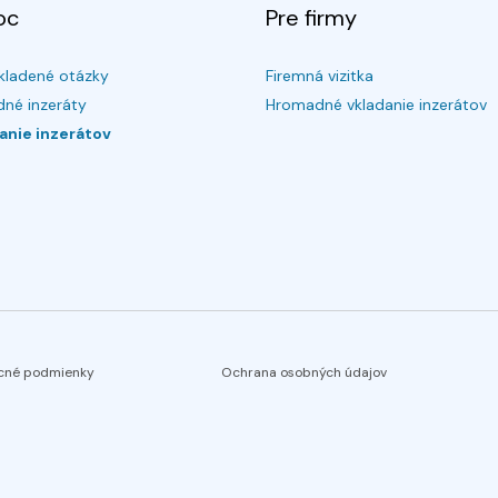
oc
Pre firmy
kladené otázky
Firemná vizitka
né inzeráty
Hromadné vkladanie inzerátov
anie inzerátov
cné podmienky
Ochrana osobných údajov