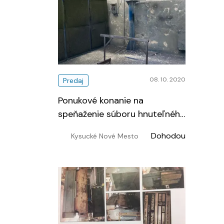
08. 10. 2020
Predaj
Ponukové konanie na
speňaženie súboru hnuteľného
majetku - 3. kolo
…
Dohodou
Kysucké Nové Mesto