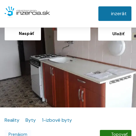
inzerát
Naspäť
Uložiť
Reality
Byty
1-izbové byty
Prenájom
Topovať