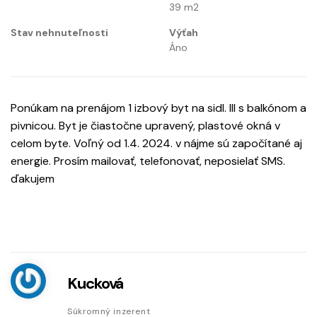
39
m2
Stav nehnuteľnosti
Výťah
Áno
Ponúkam na prenájom 1 izbový byt na sidl. III s balkónom a
pivnicou. Byt je čiastočne upravený, plastové okná v
celom byte. Voľný od 1.4. 2024. v nájme sú započítané aj
energie. Prosím mailovať, telefonovať, neposielať SMS.
ďakujem
Kucková
Súkromný inzerent