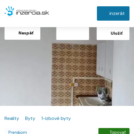
inzerát
Naspäť
Uložiť
Reality
Byty
1-izbové byty
Prenájom
Topovať